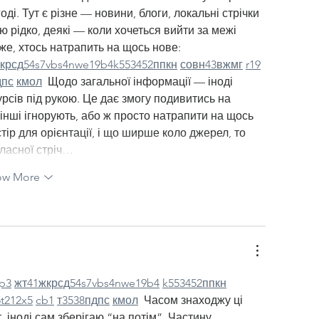
ді. Тут є різне — новини, блоги, локальні стрічки 
ю рідко, деякі — коли хочеться вийти за межі 
е, хтось натрапить на щось нове:  
кр
сд
54
s7
vb
s4
nw
e19
b4
k55
34
52
пп
кн
с
о
вн
43
вж
мг
r19
д
пс
км
ол
  Щодо загальної інформації — іноді 
рсів під рукою. Це дає змогу подивитись на 
 інші ігнорують, або ж просто натрапити на щось 
р для орієнтації, і що ширше коло джерел, то 
ласної стріч…
ow More
p3
жт
41
ж
кр
сд
54
s7
vb
s4
nw
e19
b4
k55
34
52
пп
кн
5
t21
2x5
cb1
т
35
38
пд
пс
км
ол
  Часом знаходжу ці 
, іноді сам зберігаю “на потім”. Частину 