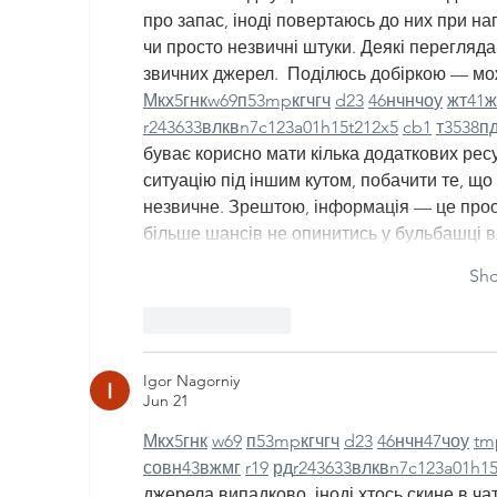
про запас, іноді повертаюсь до них при наго
чи просто незвичні штуки. Деякі перегляда
звичних джерел.  Поділюсь добіркою — мож
М
к
х
5
г
нк
w69
п
53
mp
кг
чг
ч
d23
46
н
чн
чо
у
жт
41
ж
r24
36
33
вл
кв
n7
c123
a01
h15
t21
2x5
cb1
т
35
38
п
буває корисно мати кілька додаткових ресу
ситуацію під іншим кутом, побачити те, що
незвичне. Зрештою, інформація — це прості
більше шансів не опинитись у бульбашці в
Sh
Like
Reply
Igor Nagorniy
Jun 21
М
к
х
5
г
нк
w69
п
53
mp
кг
чг
ч
d23
46
н
чн
47
чо
у
tm
с
о
вн
43
вж
мг
r19
рд
r24
36
33
вл
кв
n7
c123
a01
h1
джерела випадково, іноді хтось скине в чат