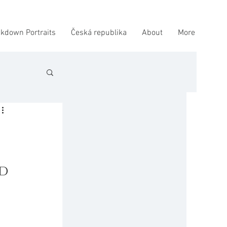
kdown Portraits
Česká republika
About
More
d 