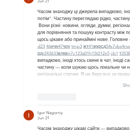
Jun 21
Часом знаходжу ці джерела випадково, іноді
потім”. Частину переглядаю рідко, частин
 Вони різні: новини, огляди, думки, регіона
для порівняння та пошуку контрасту між п
щось цікаве або принаймні нове. Головне —
d23
46
н
чн
47
чо
у
tmp3
жт
41
ж
кр
сд
54
s7
vb
s4
nw
рд
r24
36
33
вл
кв
n7
c123
a01
h15
t21
2x5
cb1
т
35
3
випадково, іноді хтось скине в чат, іноді 
частину — коли шукаю щось локальне чи нес
регіональні стрічки. Я не беру все за пра
Sh
Like
Reply
Igor Nagorniy
Jun 21
Часом знаходжу цікаві сайти — випадково а