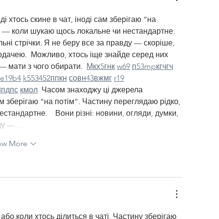
 хтось скине в чат, іноді сам зберігаю “на 
у — коли шукаю щось локальне чи нестандартне.   
льні стрічки. Я не беру все за правду — скоріше, 
одачею.  Можливо, хтось іще знайде серед них 
 мати з чого обирати.  
М
к
х
5
г
нк
w69
п
53
mp
кг
чг
ч
e19
b4
k55
34
52
пп
кн
с
о
вн
43
вж
мг
r19
8
пд
пс
км
ол
  Часом знаходжу ці джерела 
сам зберігаю “на потім”. Частину переглядаю рідко, 
тандартне.    Вони різні: новини, огляди, думки, 
вду —…
ow More
бо коли хтось ділиться в чаті. Частину зберігаю 