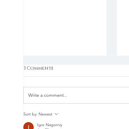
3 Comments
Write a comment...
The holiday special
S
Sort by:
Newest
f
Igor Nagorniy